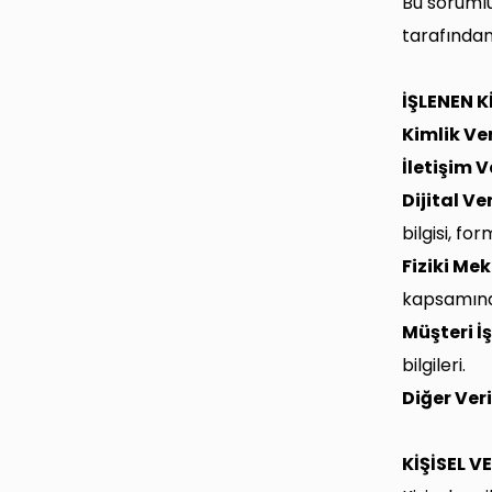
Bu sorumlul
tarafından
İŞLENEN K
Kimlik Ver
İletişim Ve
Dijital Ver
bilgisi, for
Fiziki Mek
kapsamında
Müşteri İş
bilgileri.
Diğer Veri
KİŞİSEL 