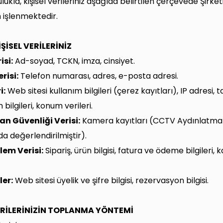
ukla, kişisel verileriniz aşağıda belirtilen çerçevede Şirket
 işlenmektedir.
İŞİSEL VERİLERİNİZ
isi:
Ad-soyad, TCKN, imza, cinsiyet.
risi:
Telefon numarası, adres, e-posta adresi.
i:
Web sitesi kullanım bilgileri (çerez kayıtları), IP adresi, t
m bilgileri, konum verileri.
an Güvenliği Verisi:
Kamera kayıtları (CCTV Aydınlatma
 değerlendirilmiştir).
lem Verisi:
Sipariş, ürün bilgisi, fatura ve ödeme bilgileri, 
ler:
Web sitesi üyelik ve şifre bilgisi, rezervasyon bilgisi.
VERİLERİNİZİN TOPLANMA YÖNTEMİ