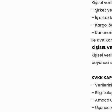
Kişisel veri
– Şirket yet
– İş ortakl
– Kargo, ö
– Kanunen 
ile KVK Ka
KİŞİSEL V
Kişisel ver
boyunca sak
KVKK KAP
– Verileri
– Bilgi ta
– Amaca uy
– Üçüncü k