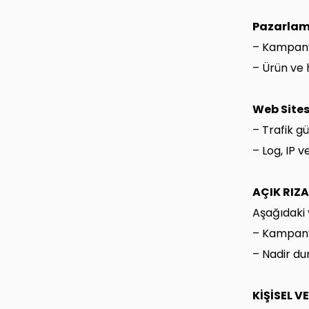
Pazarlama
– Kampany
– Ürün ve 
Web Sites
– Trafik gü
– Log, IP 
AÇIK RIZ
Aşağıdaki v
– Kampanya
– Nadir dur
KİŞİSEL V