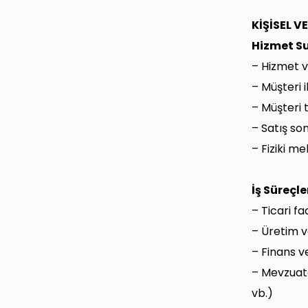
KİŞİSEL V
Hizmet S
– Hizmet ve
– Müşteri i
– Müşteri 
– Satış so
– Fiziki m
İş Süreçl
– Ticari f
– Üretim v
– Finans v
– Mevzuata
vb.)