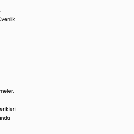
,
üvenlik
şmeler,
erikleri
mında