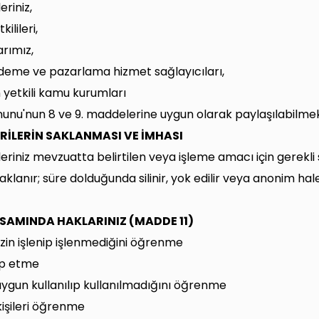
leriniz,
kilileri,
arımız,
deme ve pazarlama hizmet sağlayıcıları,
yetkili kamu kurumları
nunu'nun 8 ve 9. maddelerine uygun olarak paylaşılabilmek
ERİLERİN SAKLANMASI VE İMHASI
ileriniz mevzuatta belirtilen veya işleme amacı için gerekli
lanır; süre dolduğunda silinir, yok edilir veya anonim hale g
SAMINDA HAKLARINIZ (MADDE 11)
nizin işlenip işlenmediğini öğrenme
lep etme
gun kullanılıp kullanılmadığını öğrenme
işileri öğrenme