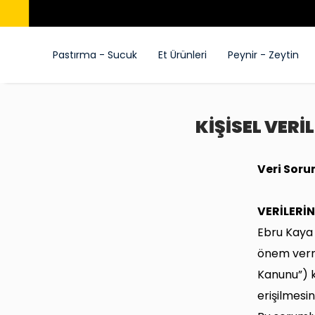
Pastırma - Sucuk
Et Ürünleri
Peynir - Zeytin
KİŞİSEL VER
Veri Soru
VERİLERİN
Ebru Kaya 
önem verme
Kanunu”) k
erişilmesi