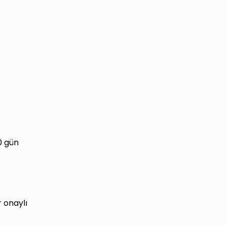
0 gün
r onaylı