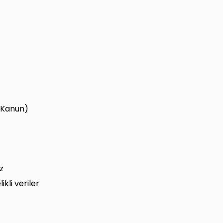
ı Kanun)
z
kli veriler