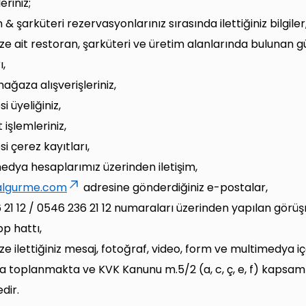
leriniz;
& şarküteri rezervasyonlarınız sırasında ilettiğiniz bilgiler
ize ait restoran, şarküteri ve üretim alanlarında bulunan g
,
mağaza alışverişleriniz,
i üyeliğiniz,
 işlemleriniz,
i çerez kayıtları,
edya hesaplarımız üzerinden iletişim,
algurme.com
adresine gönderdiğiniz e-postalar,
 21 12 / 0546 236 21 12 numaraları üzerinden yapılan görü
p hattı,
ze ilettiğiniz mesaj, fotoğraf, video, form ve multimedya iç
la toplanmakta ve KVK Kanunu m.5/2 (a, c, ç, e, f) kapsa
dir.