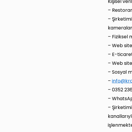
Kişisel veri
– Restoran 
– Şirketim
kameraları
– Fiziksel 
– Web sites
– E-ticaret
– Web sites
– Sosyal m
–
info@kr
– 0352 236
– WhatsAp
– Şirketimi
kanallarıy
işlenmekte