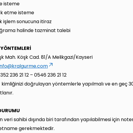
e isteme
ok etme isteme
 işlem sonucuna itiraz
ğrama halinde tazminat talebi
 YÖNTEMLERİ
k Mah. Köşk Cad. 81/A Melikgazi/Kayseri
info@kralgurme.com
352 236 21 12 – 0546 236 21 12
 kimliğinizi doğrulayan yöntemlerle yapılmalı ve en geç 3
tlanır.
 DURUMU
 veri sahibi dışında biri tarafından yapılabilmesi için note
letname gerekmektedir.