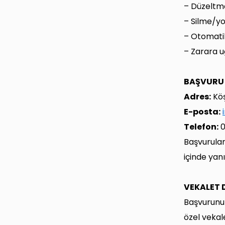
– Düzeltm
– Silme/y
– Otomatik
– Zarara u
BAŞVURU
Adres:
Köş
E-posta:
Telefon:
0
Başvurular
içinde yanı
VEKALET
Başvurunun
özel veka