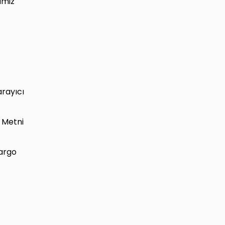
imiz
arayıcı
 Metni
kargo