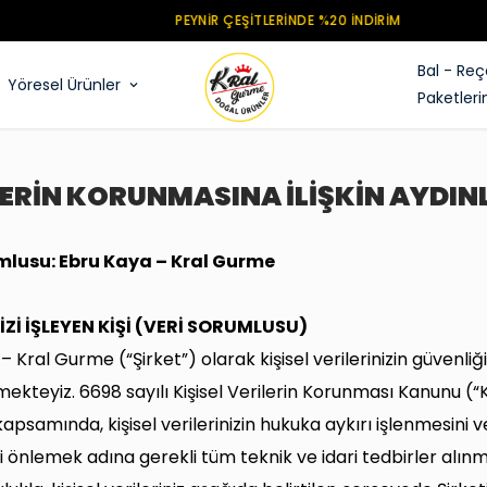
PEYNIR ÇEŞITLERINDE %20 INDIRIM
Bal - Reç
Yöresel Ürünler
Paketleri
İLERİN KORUNMASINA İLİŞKİN AYDI
mlusu: Ebru Kaya – Kral Gurme
İZİ İŞLEYEN KİŞİ (VERİ SORUMLUSU)
– Kral Gurme (“Şirket”) olarak kişisel verilerinizin güvenli
kteyiz. 6698 sayılı Kişisel Verilerin Korunması Kanunu (
apsamında, kişisel verilerinizin hukuka aykırı işlenmesini v
ni önlemek adına gerekli tüm teknik ve idari tedbirler alın