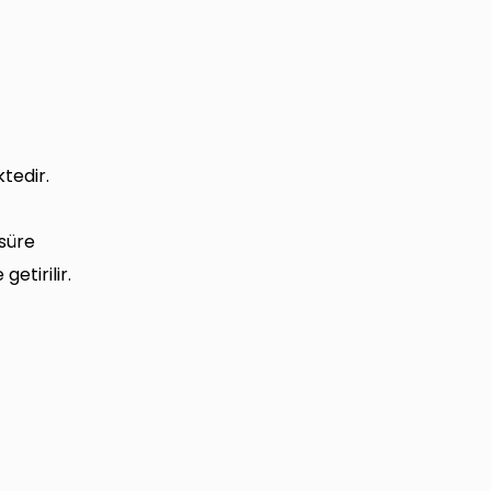
tedir.
 süre
etirilir.