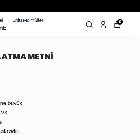
el
Unlu Mamüller
0
miz
NLATMA METNİ
ğine büyük
“KVK
e
maktadır.