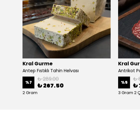
Kral Gurme
Kral Gu
Antep Fıstıklı Tahin Helvası
Antrikot 
₺ 289.00
₺ 
%
7
%
5
₺ 267.50
₺ 
2 Gram
3 Gram 2