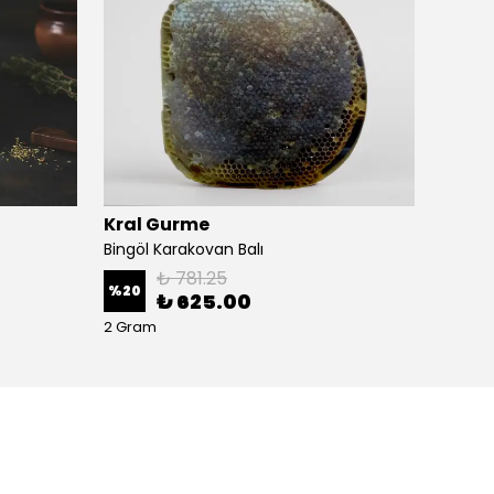
Kral Gurme
Kral 
Bingöl Karakovan Balı
Çeçil P
₺ 781.25
%
20
%
15
₺ 625.00
2 Gram
2 Gram