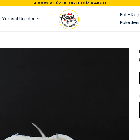
3000₺ VE ÜZERI ÜCRETSIZ KARGO
Bal - Reç
Yöresel Ürünler
Paketleri