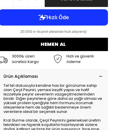
HEMEN AL
3000₺ üzeri
Hızlı ve güvenli
ücretsiz kargo
ödeme
Ürün Açıklaması
Tel tel dokusuyla kendine has bir görünüme sahip
olan Çeçil Peyniri, yemesi keyifli yapısı ve hafif
lezzetiyle peynir severlerin vazgeçilmezlerinden
biridir. Diğer peynirlere göre daha az yağlı olması ve
yüksek protein içeriğiyle hem formunu korumak
isteyenlere hem de sağlıklı beslenmeye önem
verenlere ideal bir seçenek sunar.
Kral Gurme olarak, Çeçil Peynirini geleneksel üretim
teknikleri ve hijyenik koşullarla hazırlayarak sizlere
doğal, katkısız ve taze bir ürün sunuyoruz. İnce ince