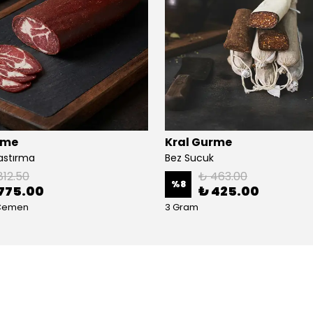
rme
Kral Gurme
Pastırma
Bez Sucuk
812.50
₺ 463.00
%
8
775.00
₺ 425.00
 Çemen
3 Gram