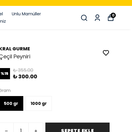
el
Unlu Mamüller
0
miz
KRAL GURME
Çeçil Peyniri
₺ 355.00
%
15
₺ 300.00
Gram
500 gr
1000 gr
SEPETE EKLE