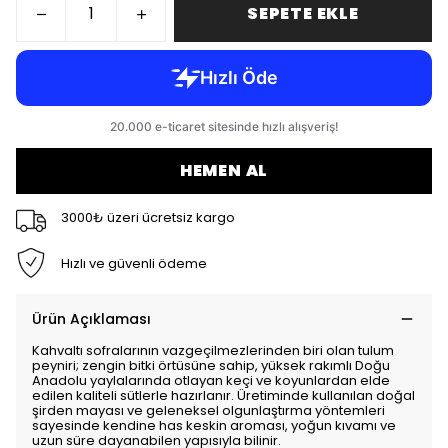
SEPETE EKLE
HEMEN AL
3000₺ üzeri ücretsiz kargo
Hızlı ve güvenli ödeme
Ürün Açıklaması
Kahvaltı sofralarının vazgeçilmezlerinden biri olan tulum
peyniri; zengin bitki örtüsüne sahip, yüksek rakımlı Doğu
Anadolu yaylalarında otlayan keçi ve koyunlardan elde
edilen kaliteli sütlerle hazırlanır. Üretiminde kullanılan doğal
şirden mayası ve geleneksel olgunlaştırma yöntemleri
sayesinde kendine has keskin aroması, yoğun kıvamı ve
uzun süre dayanabilen yapısıyla bilinir.