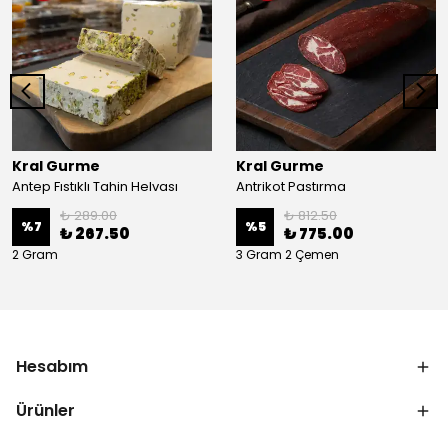
Kral Gurme
Kral Gurme
Antep Fıstıklı Tahin Helvası
Antrikot Pastırma
₺ 289.00
₺ 812.50
%
7
%
5
₺ 267.50
₺ 775.00
2 Gram
3 Gram 2 Çemen
Hesabım
Ürünler