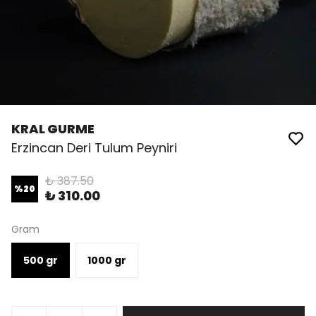
KRAL GURME
Erzincan Deri Tulum Peyniri
₺ 387.50
%
20
₺ 310.00
Gram
500 gr
1000 gr