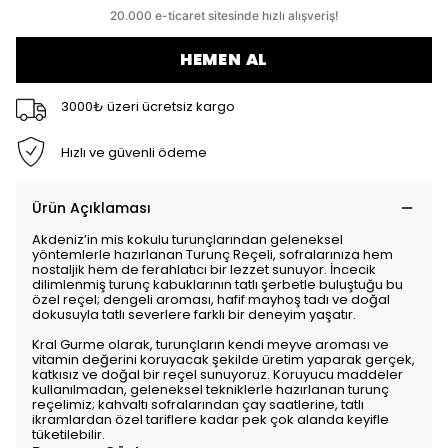
HEMEN AL
3000₺ üzeri ücretsiz kargo
Hızlı ve güvenli ödeme
Ürün Açıklaması
Akdeniz’in mis kokulu turunçlarından geleneksel
yöntemlerle hazırlanan Turunç Reçeli, sofralarınıza hem
nostaljik hem de ferahlatıcı bir lezzet sunuyor. İncecik
dilimlenmiş turunç kabuklarının tatlı şerbetle buluştuğu bu
özel reçel; dengeli aroması, hafif mayhoş tadı ve doğal
dokusuyla tatlı severlere farklı bir deneyim yaşatır.
Kral Gurme olarak, turunçların kendi meyve aroması ve
vitamin değerini koruyacak şekilde üretim yaparak gerçek,
katkısız ve doğal bir reçel sunuyoruz. Koruyucu maddeler
kullanılmadan, geleneksel tekniklerle hazırlanan turunç
reçelimiz; kahvaltı sofralarından çay saatlerine, tatlı
ikramlardan özel tariflere kadar pek çok alanda keyifle
tüketilebilir.