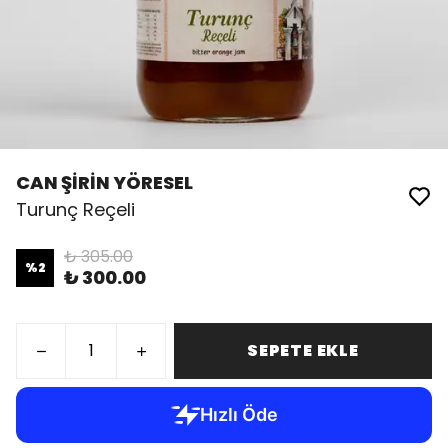
CAN ŞİRİN YÖRESEL
Turunç Reçeli
₺ 305.00
%
2
₺ 300.00
SEPETE EKLE