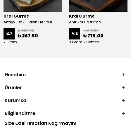
Kral Gurme
Kral Gurme
Antep Fıstıklı Tahin Helvası
Antrikot Pastırma
₺ 289.00
₺ 812.50
%
7
%
5
₺ 267.50
₺ 775.00
2 Gram
3 Gram 2 Çemen
Hesabım
Ürünler
Kurumsal
Bilgilendirme
Size Özel Fırsatları Kaçırmayın!