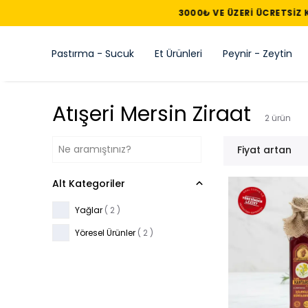
Pastırma - Sucuk
Et Ürünleri
Peynir - Zeytin
Atışeri Mersin Ziraat
2
ürün
Fiyat artan
Alt Kategoriler
Yağlar
(
2
)
Yöresel Ürünler
(
2
)