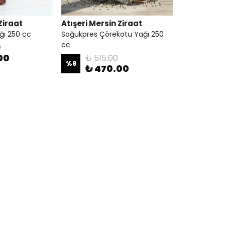
Ziraat
Atışeri Mersin Ziraat
ğı 250 cc
Soğukpres Çörekotu Yağı 250
cc
0
00
₺ 515.00
%
9
₺ 470.00