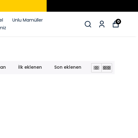
el
Unlu Mamüller
0
miz
lan
İlk eklenen
Son eklenen