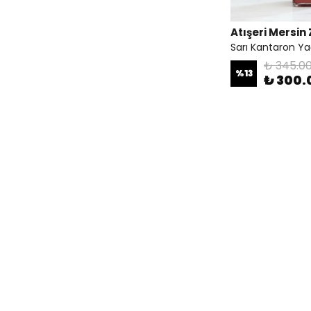
Atışeri Mersin 
Sarı Kantaron Ya
₺ 345.0
%
13
₺ 300.