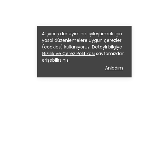
Alışveriş deneyiminizi iyileştirmek için
yasal düzenlemelere uygun çerezler
(cookies) kullanıyoruz. Detaylı bilgiye
Gizlilik ve Çerez Politikası
sayfamızdan
erişebilirsiniz.
Anladım
Size Özel Fırsatları Kaçırmayın!
Mail bültenimize abone olabilirsiniz.