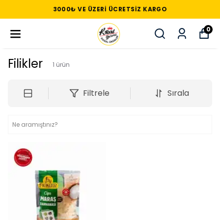
3000₺ VE ÜZERI ÜCRETSIZ KARGO
0
Filikler
1
ürün
Filtrele
Sırala