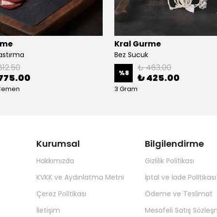
rme
Kral Gurme
Pastırma
Bez Sucuk
812.50
₺ 463.00
%
8
775.00
₺ 425.00
 Çemen
3 Gram
Kurumsal
Bilgilendirme
Hakkımızda
Gizlilik Politikası
KVKK ve Aydınlatma Metni
İptal ve İade Politikası
Çerez Politikası
Ödeme ve Teslimat
İletişim
Mesafeli Satış Sözleş