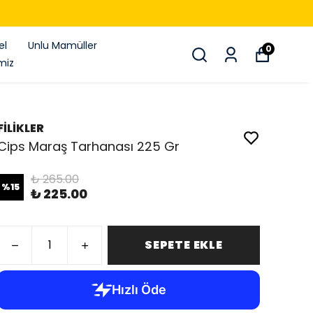
el
Unlu Mamüller
0
miz
FİLİKLER
Cips Maraş Tarhanası 225 Gr
₺ 265.00
%
15
₺ 225.00
SEPETE EKLE