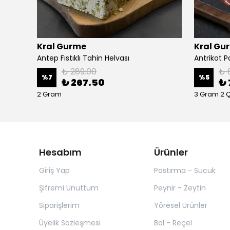
Kral Gurme
Kral Gu
Antep Fıstıklı Tahin Helvası
Antrikot 
₺ 289.00
₺ 
%
7
%
5
₺ 267.50
₺ 
2 Gram
3 Gram 2
Hesabım
Ürünler
Giriş Yap
Pastırma - Sucuk
Şifremi Unuttum
Peynir - Zeytin
Siparişlerim
Yöresel Ürünler
Üyelik Sözleşmesi
Bal - Reçel