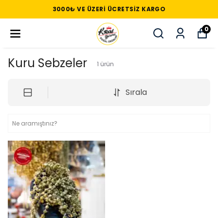
3000₺ VE ÜZERI ÜCRETSIZ KARGO
0
Kuru Sebzeler
1
ürün
Sırala