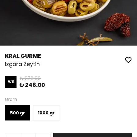
KRAL GURME
Izgara Zeytin
₺ 278.00
%
11
₺ 248.00
Gram
500 gr
1000 gr