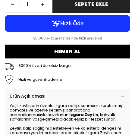
SEPETE EKLE
HEMEN AL
3000₺ üzeri ücretsiz kargo
Hızlı ve güvenli ödeme
Ürün Açıklaması
Yeşil zeytinlerin özenle ızgara edilip, sarımsak, kurutulmuş
domates ve özenle seçilmiş baharatlarla
harmanlanmasıyla hazırlanan
Izgara Zeytin
, kahvaltı
sofralarının vazgeçilmezi olacak eşsiz bir lezzet sunar.
Zeytin, kalp sağlığını destekleyen ve kolesterol dengesini
korumaya yardımcı besinlerden biridir. Izgara Zeytin, hem