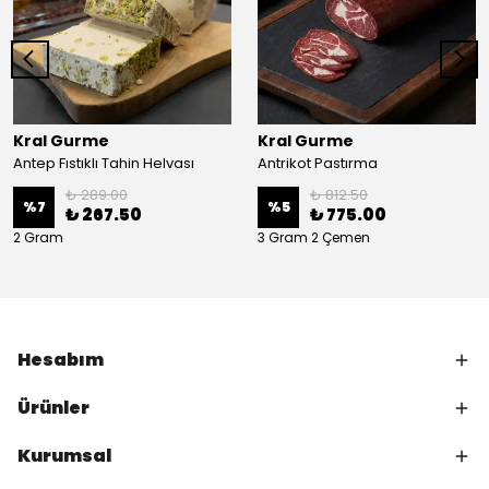
Kral Gurme
Kral Gurme
Antep Fıstıklı Tahin Helvası
Antrikot Pastırma
₺ 289.00
₺ 812.50
%
7
%
5
₺ 267.50
₺ 775.00
2 Gram
3 Gram 2 Çemen
Hesabım
Ürünler
Kurumsal