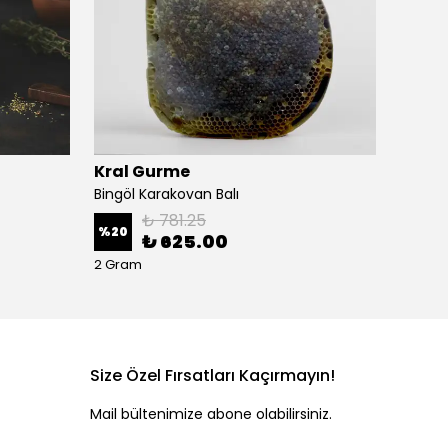
Kral Gurme
Kral 
Bingöl Karakovan Balı
Çeçil P
₺ 781.25
%
20
%
15
₺ 625.00
2 Gram
2 Gram
Size Özel Fırsatları Kaçırmayın!
Mail bültenimize abone olabilirsiniz.