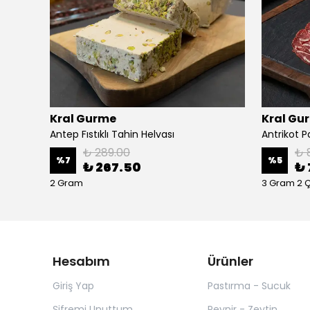
Kral Gurme
Kral Gu
Antep Fıstıklı Tahin Helvası
Antrikot 
₺ 289.00
₺ 
%
7
%
5
₺ 267.50
₺ 
2 Gram
3 Gram 2
Hesabım
Ürünler
Giriş Yap
Pastırma - Sucuk
Şifremi Unuttum
Peynir - Zeytin