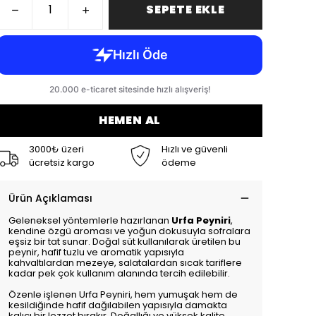
SEPETE EKLE
HEMEN AL
3000₺ üzeri
Hızlı ve güvenli
ücretsiz kargo
ödeme
Ürün Açıklaması
Geleneksel yöntemlerle hazırlanan
Urfa Peyniri
,
kendine özgü aroması ve yoğun dokusuyla sofralara
eşsiz bir tat sunar. Doğal süt kullanılarak üretilen bu
peynir, hafif tuzlu ve aromatik yapısıyla
kahvaltılardan mezeye, salatalardan sıcak tariflere
kadar pek çok kullanım alanında tercih edilebilir.
Özenle işlenen Urfa Peyniri, hem yumuşak hem de
kesildiğinde hafif dağılabilen yapısıyla damakta
kalıcı bir lezzet bırakır. Doğallığı ve yüksek kalite