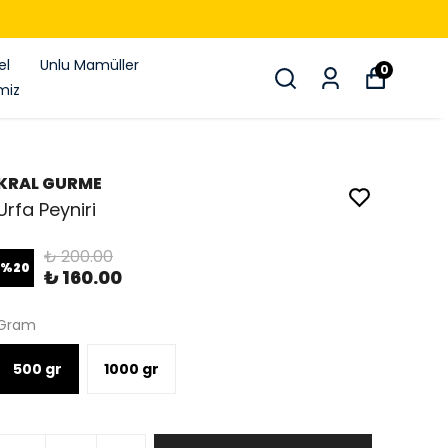
PEYNIR ÇEŞITLERINDE %20 INDIRIM
el
Unlu Mamüller
0
miz
KRAL GURME
Urfa Peyniri
₺ 200.00
%
20
₺ 160.00
Gram
500 gr
1000 gr