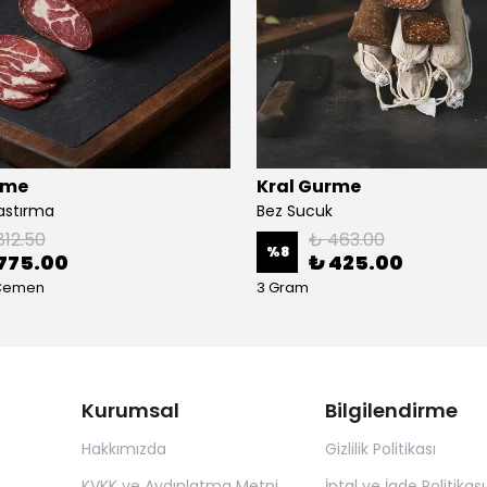
rme
Kral Gurme
Pastırma
Bez Sucuk
812.50
₺ 463.00
%
8
775.00
₺ 425.00
 Çemen
3 Gram
Kurumsal
Bilgilendirme
Hakkımızda
Gizlilik Politikası
KVKK ve Aydınlatma Metni
İptal ve İade Politikası